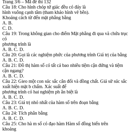
Trang 3/6 – Mã đề thi 132
Câu 18: Cho hình chóp tứ giác đều có đáy là
hình vuông cạnh tâm (tham khảo hình vẽ bên).
Khoảng cách từ đến mặt phẳng bằng
A. B.
C. D.
Câu 19: Trong không gian cho điểm Mặt phẳng đi qua và chứa trục
có
phương trình là
A. B. C. D.
Câu 20: Gọi là các nghiệm phức của phương trình Giá trị của bằng
A. B. C. D.
Câu 21: Đồ thị hàm số có tất cả bao nhiêu tiệm cận đứng và tiệm
cận ngang?
A. B. C. D.
Câu 22: Gieo một con súc sắc cân đối và đồng chất. Giả sử súc sắc
xuất hiện mặt b chấm. Xác suất để
phương trình có hai nghiệm ph ân biệt là
A. B. C. D.
Câu 23: Giá trị nhỏ nhất của hàm số trên đoạn bằng
A. B. C. D.
Câu 24: Tích phân bằng
A. B. C. D.
Câu 25: Cho hà m số có đạo hàm Hàm số đồng biến trên
khoảng