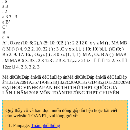
. 6
a 3
. 2
a 3 3 . 3
a B’
C’
B
C A
A’ , Oxyz (10; 6; 2),A (5; 10; 9)B ( ) : 2 2 12 0. x y z M () , MA MB
() M () () 4. 9.2 2. 10. 32 ( ) : 3 .C y x x  ( 10; 10) b ()C (0; )
Bb 2. 9. 17. 16. , Oxyz ( ) : 3 0 xz (1; 1; 1). M A , Oz B A ( ). MAB
. M MAB 6 3. 33 . 2 3 123 . 2 3 3. 12,zz z 21 iz i    12 2. zz 
12zz  4. 2 3. 3 2. 3.
Mã đềCâuĐáp ánMã đềCâuĐáp ánMã đềCâuĐáp ánMã đềCâuĐáp
án1321A2091A3571A4851B1322C2092C3572D4852D1323D2093
ĐẠI HỌC VINHĐÁP ÁN ĐỀ THI THỬ THPT QUỐC GIA
LẦN 1 NĂM 2018 MÔN TOÁNTRƯỜNG THPT CHUYÊN
Quý thầy cô và bạn đọc muốn đóng góp tài liệu hoặc bài viết
cho website TOANPT, vui lòng gửi về:
1. Fanpage:
Toán phổ thông