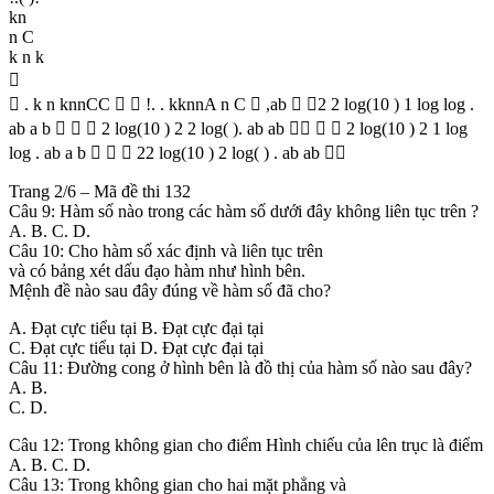
kn
n C
k n k

 . k n knnCC   !. . kknnA n C  ,ab  2 2 log(10 ) 1 log log .
ab a b    2 log(10 ) 2 2 log( ). ab ab    2 log(10 ) 2 1 log
log . ab a b    22 log(10 ) 2 log( ) . ab ab 
Trang 2/6 – Mã đề thi 132
Câu 9: Hàm số nào trong các hàm số dưới đây không liên tục trên ?
A. B. C. D.
Câu 10: Cho hàm số xác định và liên tục trên
và có bảng xét dấu đạo hàm như hình bên.
Mệnh đề nào sau đây đúng về hàm số đã cho?
A. Đạt cực tiểu tại B. Đạt cực đại tại
C. Đạt cực tiểu tại D. Đạt cực đại tại
Câu 11: Ðường cong ở hình bên là đồ thị của hàm số nào sau đây?
A. B.
C. D.
Câu 12: Trong không gian cho điểm Hình chiếu của lên trục là điểm
A. B. C. D.
Câu 13: Trong không gian cho hai mặt phẳng và