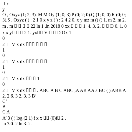
 x
y
O , Oxyz (1; 2; 3). M M Oy (1; 0; 3).P (0; 2; 0).Q (1; 0; 0).R (0; 0;
3).S , Oxyz ( ) : 2 1 0 x y z ( ) : 2 4 2 0. x y mz m () () 1. m 2. m 2.
m . m     22 ln 1 .ln 2018 0 xx    1. 4. 3. 2.   D 0, 1, 0
x x y   2 1. yx V   D Ox 1
0
2 1 . V x dx    
1
0
2 1 . V x dx    
1
0
2 1 . V x dx   1
0
2 1 . V x dx   . ABC A B C ABC ,A AB AA a BC ( ).ABB A
2. 2 6. 3 2. 3. 3 B’
C’
B
C A
A’ 3 ( ) log (2 1).f x x  (0)f 2 .
ln 3 0. 2 ln 3. 2.