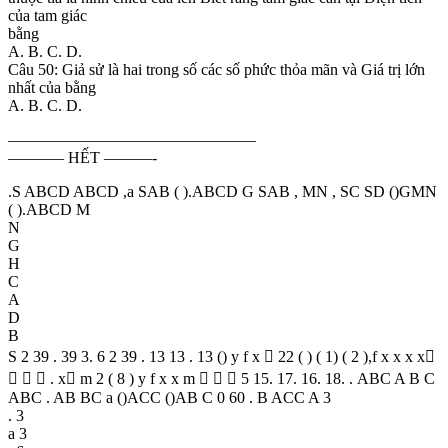
của tam giác
bằng
A. B. C. D.
Câu 50: Giả sử là hai trong số các số phức thỏa mãn và Giá trị lớn
nhất của bằng
A. B. C. D.
———————————————–
———– HẾT ———-
.S ABCD ABCD ,a SAB ( ).ABCD G SAB , MN , SC SD ()GMN
( ).ABCD M
N
G
H
C
A
D
B
S 2 39 . 39 3. 6 2 39 . 13 13 . 13 () y f x  22 ( ) ( 1) ( 2 ),f x x x x
   . x m 2 ( 8 ) y f x x m    5 15. 17. 16. 18. . ABC A B C
ABC . AB BC a ()ACC ()AB C 0 60 . B ACC A 3
. 3
a 3