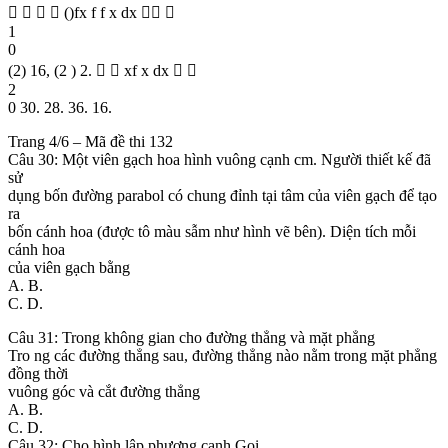
    ()fx f f x dx  
1
0
(2) 16, (2 ) 2.   xf x dx  
2
0 30. 28. 36. 16.
Trang 4/6 – Mã đề thi 132
Câu 30: Một viên gạch hoa hình vuông cạnh cm. Người thiết kế đã
sử
dụng bốn đường parabol có chung đỉnh tại tâm của viên gạch để tạo
ra
bốn cánh hoa (được tô màu sẫm như hình vẽ bên). Diện tích mỗi
cánh hoa
của viên gạch bằng
A. B.
C. D.
Câu 31: Trong không gian cho đường thẳng và mặt phẳng
Tro ng các đường thẳng sau, đường thẳng nào nằm trong mặt phẳng
đồng thời
vuông góc và cắt đường thẳng
A. B.
C. D.
Câu 32: Cho hình lập phương cạnh Gọi