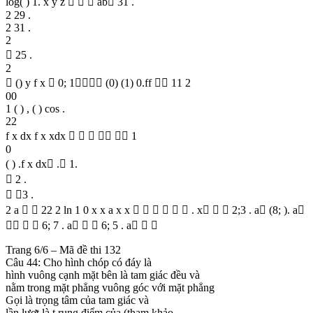
log( ) 1. x y z    ab 31 .
2 29 .
2 31 .
2
 25 .
2
 () y f x  0; 1 (0) (1) 0.ff  11 2
00
1 ( ) , ( ) cos .
22
f x dx f x xdx      1
0
( ) .f x dx . 1.
 2 .
 3 .
2 a   22 2 ln 1 0 x x a x x       . x   2;3 . a (8; ). a
   6; 7 . a   6; 5 . a  
Trang 6/6 – Mã đề thi 132
Câu 44: Cho hình chóp có đáy là
hình vuông cạnh mặt bên là tam giác đều và
nằm trong mặt phẳng vuông góc với mặt phẳng
Gọi là trọng tâm của tam giác và
lần lượt là t rung điểm của (tham khảo