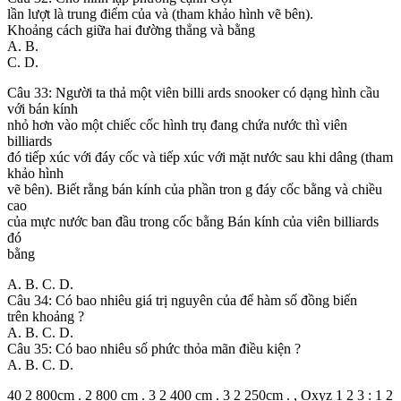
lần lượt là trung điểm của và (tham khảo hình vẽ bên).
Khoảng cách giữa hai đường thẳng và bằng
A. B.
C. D.
Câu 33: Người ta thả một viên billi ards snooker có dạng hình cầu
với bán kính
nhỏ hơn vào một chiếc cốc hình trụ đang chứa nước thì viên
billiards
đó tiếp xúc với đáy cốc và tiếp xúc với mặt nước sau khi dâng (tham
khảo hình
vẽ bên). Biết rằng bán kính của phần tron g đáy cốc bằng và chiều
cao
của mực nước ban đầu trong cốc bằng Bán kính của viên billiards
đó
bằng
A. B. C. D.
Câu 34: Có bao nhiêu giá trị nguyên của để hàm số đồng biến
trên khoảng ?
A. B. C. D.
Câu 35: Có bao nhiêu số phức thỏa mãn điều kiện ?
A. B. C. D.
40 2 800cm . 2 800 cm . 3 2 400 cm . 3 2 250cm . , Oxyz 1 2 3 : 1 2