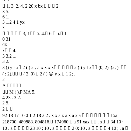
 1. 3. 2. 4. 2 20 x bx    2.
3 5.
6 1.
3 1.2 4 1 yx
x
     3; 1 5. 4. 6. 5. 1
0 31
dx
x  4.
3 3.2 1.
3 2.
3 () y f x 2 ( ) 2 , .f x x x x     2 ( ) y f x (0; 2). (2; ). 
( ; 2).  ( 2; 0). 2 ( ) 😛 y x  1 2; .
2
A 
 M ( ).P MA 5.
4 23 . 3 2.
2 5.
2  
92 18 17 16 0 1 2 18 3 2 . x x a x a x a x a        15a
218700. 489888. 804816. 174960. a 91 xax  . x  34 10 ;
10 . a     23 10 ; 10 . a     2 0; 10 . a     4 10 ; . a 