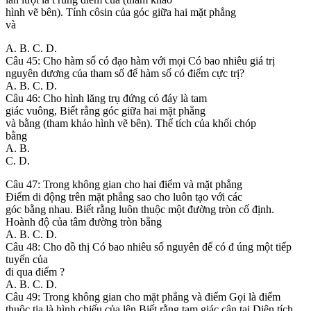
hình vẽ bên). Tính côsin của góc giữa hai mặt phẳng
và
A. B. C. D.
Câu 45: Cho hàm số có đạo hàm với mọi Có bao nhiêu giá trị
nguyên dương của tham số để hàm số có điểm cực trị?
A. B. C. D.
Câu 46: Cho hình lăng trụ đứng có đáy là tam
giác vuông, Biết rằng góc giữa hai mặt phẳng
và bằng (tham khảo hình vẽ bên). Thể tích của khối chóp
bằng
A. B.
C. D.
Câu 47: Trong không gian cho hai điểm và mặt phẳng
Điểm di động trên mặt phẳng sao cho luôn tạo với các
góc bằng nhau. Biết rằng luôn thuộc một đường tròn cố định.
Hoành độ của tâm đường tròn bằng
A. B. C. D.
Câu 48: Cho đồ thị Có bao nhiêu số nguyên để có đ úng một tiếp
tuyến của
đi qua điểm ?
A. B. C. D.
Câu 49: Trong không gian cho mặt phẳng và điểm Gọi là điểm
thuộc tia là hình chiếu của lên Biết rằng tam giác cân tại Diện tích