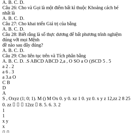
A. B. C. D.
Câu 26: Cho và Gọi là một điểm bất kì thuộc Khoảng cách bé
nhất là
A. B. C. D.
Câu 27: Cho khai triển Giá trị của bằng
A. B. C. D.
Câu 28: Biết rằng là số thực dương để bất phương trình nghiệm
đúng với mọi Mệnh
đề nào sau đây đúng?
A. B. C. D.
Câu 29: Cho liên tục trên và Tích phân bằng
A. B. C. D. .S ABCD ABCD 2,a , O SO a O ()SCD 5 . 5
a 2 . 2
a 6 . 3
a 3.a O
C B
D
A
S , Oxyz (1; 0; 1). M () M Ox 0. y 0. xz 1 0. yz 0. x y z 12,zz 2 8 25
0. zz    12zz  8. 5. 6. 3. 2
1
1
x y
x
 