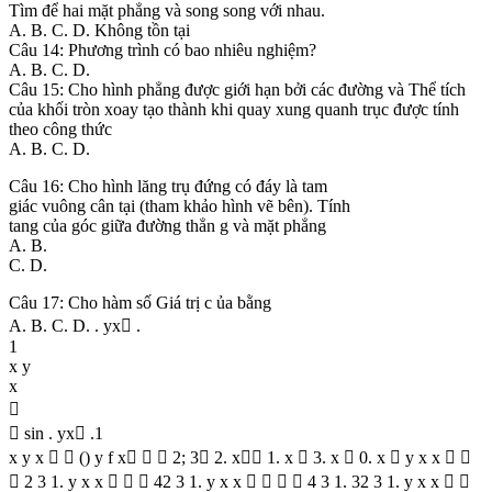
Tìm để hai mặt phẳng và song song với nhau.
A. B. C. D. Không tồn tại
Câu 14: Phương trình có bao nhiêu nghiệm?
A. B. C. D.
Câu 15: Cho hình phẳng được giới hạn bởi các đường và Thể tích
của khối tròn xoay tạo thành khi quay xung quanh trục được tính
theo công thức
A. B. C. D.
Câu 16: Cho hình lăng trụ đứng có đáy là tam
giác vuông cân tại (tham khảo hình vẽ bên). Tính
tang của góc giữa đường thẳn g và mặt phẳng
A. B.
C. D.
Câu 17: Cho hàm số Giá trị c ủa bằng
A. B. C. D. . yx .
1
x y
x

 sin . yx .1
x y x   () y f x   2; 3 2. x 1. x  3. x  0. x  y x x  
 2 3 1. y x x    42 3 1. y x x     4 3 1. 32 3 1. y x x  