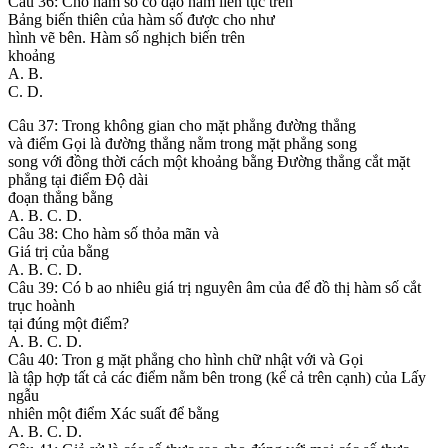
Câu 36: Cho hàm số có đạo hàm liên tục trên
Bảng biến thiên của hàm số được cho như
hình vẽ bên. Hàm số nghịch biến trên
khoảng
A. B.
C. D.
Câu 37: Trong không gian cho mặt phẳng đường thẳng
và điểm Gọi là đường thẳng nằm trong mặt phẳng song
song với đồng thời cách một khoảng bằng Đường thẳng cắt mặt
phẳng tại điểm Độ dài
đoạn thẳng bằng
A. B. C. D.
Câu 38: Cho hàm số thỏa mãn và
Giá trị của bằng
A. B. C. D.
Câu 39: Có b ao nhiêu giá trị nguyên âm của để đồ thị hàm số cắt
trục hoành
tại đúng một điểm?
A. B. C. D.
Câu 40: Tron g mặt phẳng cho hình chữ nhật với và Gọi
là tập hợp tất cả các điểm nằm bên trong (kể cả trên cạnh) của Lấy
ngẫu
nhiên một điểm Xác suất để bằng
A. B. C. D.