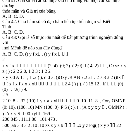
Câu 41: Giả sử là các số thực sao cho đúng với mọi các số thực
dương
thỏa mãn và Giá trị của bằng
A. B. C. D.
Câu 42: Cho hàm số có đạo hàm liên tục trên đoạn và Biết
Tính
A. B. C. D.
Câu 43: Gọi là số thực lớn nhất để bất phương trình nghiệm đúng
với
mọi Mệnh đề nào sau đây đúng?
A. B. C. D. () y f x . () y f x   1
2
x y f x      (2; 4). (0; 2). ( 2;0). ( 4; 2). , Oxyz x y
z ( ) : 2 2 2 0, 1 2 3 : 1 2 2
x y z d A 1; 1; 1 .2 ( ), d d 3. ()Oxy .B AB 7.2 21 . 2 7.3 3.2 ()fx 
 f x f x f x x x x      2 4 ( ) ( ). ( ) 15 12 , ff   (0)
(0) 1. f2(1) 9.
2 5.
2 10. 8. a 32 ( 10) 1 y x a x x     9. 10. 11. 8. , Oxy OMNP
(0; 10), (100; 10) MN (100; 0). P S ( ; ), ( , )A x y x y  . OMNP ( ;
) .A x y S  90 xy 169 .
200 845 . 1111 86 . 101 473 .
500 ,ab 3 3 3 2 .10 .10 zz x y a b    ,,x y z log( ) x y z 22