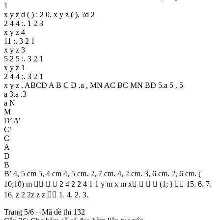
1
x y z d ( ) : 2 0. x y z ( ), ?d 2
2 4 4 :. 1 2 3
x y z 4
11 :. 3 2 1
x y z 3
5 2 5 :. 3 2 1
x y z 1
2 4 4 :. 3 2 1
x y z . ABCD A B C D .a , MN AC BC MN BD 5.a 5 . 5
a 3.a .3
a N
M
D’ A’
C’
C
A
D
B
B’ 4, 5 cm 5, 4 cm 4, 5 cm. 2, 7 cm. 4, 2 cm. 3, 6 cm. 2, 6 cm. (
10;10) m    2 4 2 2 4 1 1 y m x m x    (1; )  15. 6. 7.
16. z 2 2z z z  1. 4. 2. 3.
Trang 5/6 – Mã đề thi 132