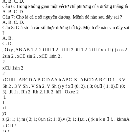
A. B. C. D.
Câu 6: Trong không gian một véctơ chỉ phương của đường thẳng là
A. B. C. D.
Câu 7: Cho là cá c số nguyên dương. Mệnh đề nào sau đây sai ?
A. B. C. D.
Câu 8: Giả sử là các số thực dương bất kỳ. Mệnh đề nào sau đây sai
?
A. B.
C. D.
, Oxy ,AB AB 1 2. 2 i  1 2 . i  2. i 1 2. 2i  f x x  ( ) cos 2
2sin 2 . xC sin 2 . xC 1sin 2 .
2
xC 1sin 2 .
2
xC  . ABCD A B C D AA h ABC .S . ABCD A B C D 1 . 3 V
Sh 2 . 3 V Sh . V Sh 2. V Sh () y f x (0; 2). ( 3; 0). ( 1; 0). (0;
3). ,R .h . Rh 2. Rh 2. hR 2. hR , Oxyz 2
:1
1
xt
yt
z (2; 1; 1).m ( 2; 1; 0).n (2; 1; 0).v (2; 1; 1).u , ( )k n k n  !. . kknnA
k C  ! .
!.( )!