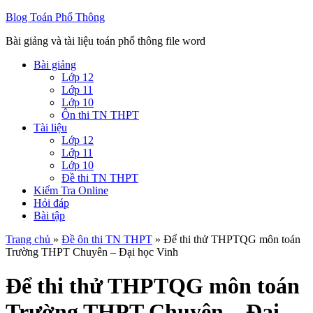
Blog Toán Phổ Thông
Bài giảng và tài liệu toán phổ thông file word
Bài giảng
Lớp 12
Lớp 11
Lớp 10
Ôn thi TN THPT
Tài liệu
Lớp 12
Lớp 11
Lớp 10
Đề thi TN THPT
Kiểm Tra Online
Hỏi đáp
Bài tập
Trang chủ
»
Đề ôn thi TN THPT
» Để thi thử THPTQG môn toán
Trường THPT Chuyên – Đại học Vinh
Để thi thử THPTQG môn toán
Trường THPT Chuyên – Đại