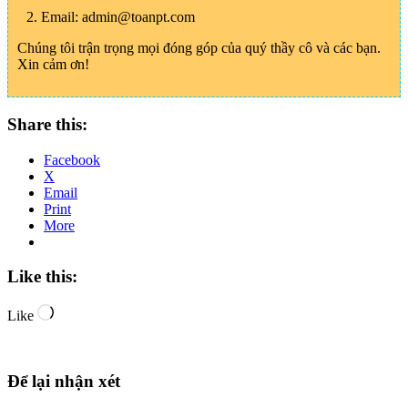
2. Email: admin@toanpt.com
Chúng tôi trận trọng mọi đóng góp của quý thầy cô và các bạn.
Xin cảm ơn!
Share this:
Facebook
X
Email
Print
More
Like this:
Loading…
Like
Để lại nhận xét