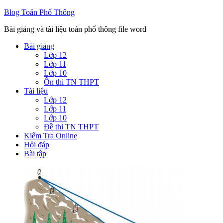
Blog Toán Phổ Thông
Bài giảng và tài liệu toán phổ thông file word
Bài giảng
Lớp 12
Lớp 11
Lớp 10
Ôn thi TN THPT
Tài liệu
Lớp 12
Lớp 11
Lớp 10
Đề thi TN THPT
Kiểm Tra Online
Hỏi đáp
Bài tập