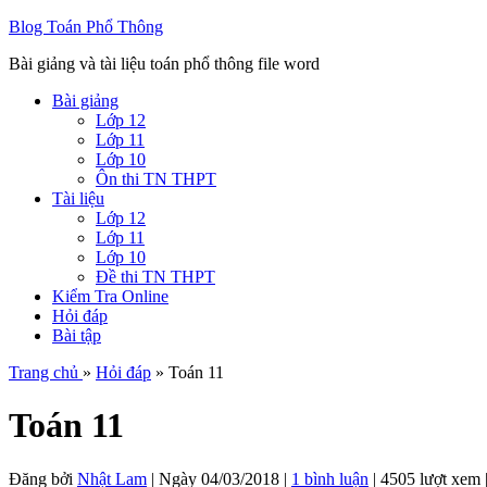
Blog Toán Phổ Thông
Bài giảng và tài liệu toán phổ thông file word
Bài giảng
Lớp 12
Lớp 11
Lớp 10
Ôn thi TN THPT
Tài liệu
Lớp 12
Lớp 11
Lớp 10
Đề thi TN THPT
Kiểm Tra Online
Hỏi đáp
Bài tập
Trang chủ
»
Hỏi đáp
» Toán 11
Toán 11
Đăng bởi
Nhật Lam
|
Ngày
04/03/2018
|
1 bình luận
| 4505 lượt xem 