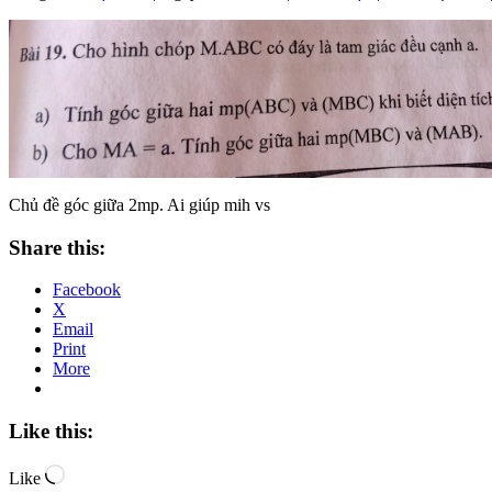
Chủ đề góc giữa 2mp. Ai giúp mih vs
Share this:
Facebook
X
Email
Print
More
Like this:
Loading…
Like