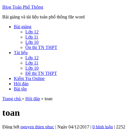
Blog Toán Phổ Thông
Bài giảng và tài liệu toán phổ thông file word
Bài giảng
Lớp 12
Lớp 11
Lớp 10
Ôn thi TN THPT
Tài liệu
Lớp 12
Lớp 11
Lớp 10
Đề thi TN THPT
Kiểm Tra Online
Hỏi đáp
Bài tập
Trang chủ
»
Hỏi đáp
» toan
toan
Đăng bởi
nguyen thien phuc
|
Ngày
04/12/2017
|
0 bình luận
| 2252