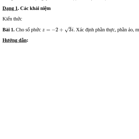
Dạng 1
. Các khái niệm
Kiến thức
–
√
=
−
2
+
3
Bài 1.
Cho số phức
. Xác định phần thực, phần ảo, m
z
=
−
2
+
3
i
z
i
Hướng dẫn
: