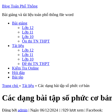
Blog Toán Phổ Thông
Bài giảng và tài liệu toán phổ thông file word
Bài giảng
Lớp 12
Lớp 11
Lớp 10
Ôn thi TN THPT
Tài liệu
Lớp 12
Lớp 11
Lớp 10
Đề thi TN THPT
Kiểm Tra Online
Hỏi đáp
Bài tập
Trang chủ
»
Tài liệu
» Các dạng bài tập số phức cơ bản
Các dạng bài tập số phức cơ bả
Đăng bởi
admin
|
Ngày
06/12/2024
| | 929 lượt xem | Facebook: