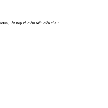
.
odun, liên hợp và điểm biểu diễn của
z
.
z