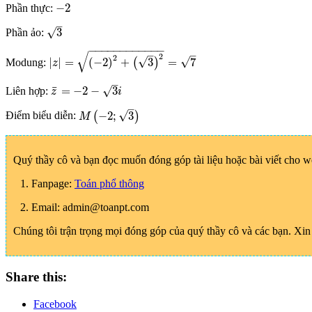
−
2
Phần thực:
−
2
–
√
3
Phần ảo:
3
−
−
−
−
−
−
−
−
−
−
−
−
√
–
–
2
2
√
√
|
|
=
(
−
2
)
+
3
=
7
Modung:
(
)
|
z
|
=
(
−
2
)
2
+
(
3
)
2
=
7
z
–
¯
√
=
−
2
−
3
Liên hợp:
z
¯
=
−
2
−
3
i
z
i
–
√
−
2
;
3
Điểm biểu diễn:
(
)
M
(
−
2
;
3
)
M
Quý thầy cô và bạn đọc muốn đóng góp tài liệu hoặc bài viết cho 
1. Fanpage:
Toán phổ thông
2. Email: admin@toanpt.com
Chúng tôi trận trọng mọi đóng góp của quý thầy cô và các bạn. Xi
Share this:
Facebook