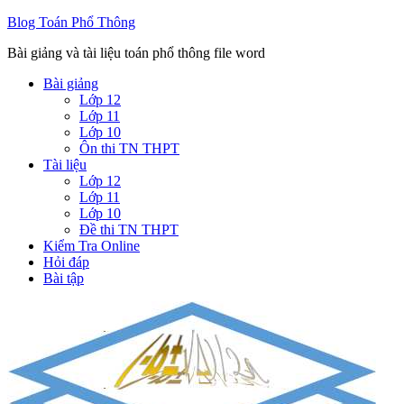
Blog Toán Phổ Thông
Bài giảng và tài liệu toán phổ thông file word
Bài giảng
Lớp 12
Lớp 11
Lớp 10
Ôn thi TN THPT
Tài liệu
Lớp 12
Lớp 11
Lớp 10
Đề thi TN THPT
Kiểm Tra Online
Hỏi đáp
Bài tập